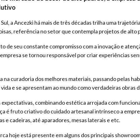
dutivo
l, a Ancezki há mais de três décadas trilha uma trajetóri
coisas, referência no setor que contempla projetos de alto 
eto de seu constante compromisso com a inovação e atençã
 empresa se tornou responsável por criar experiências sen
na curadoria dos melhores materiais, passando pelas habi
 vida e se apresentam ao mundo como verdadeiras obras d
as expectativas, combinando estética arrojada com funcion
é fruto criativo do cuidado artesanal intrínseco a empres
s e cadeiras, até aparadores, mesas laterais e etc.
ca hoje está presente em alguns dos principais showrooms